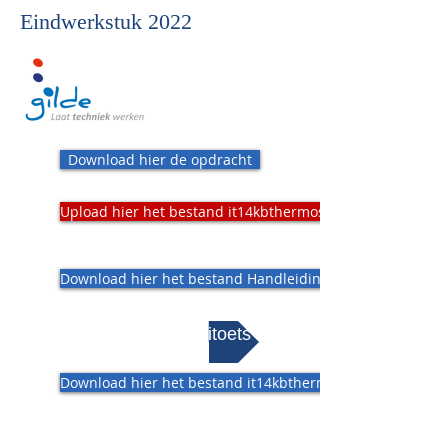
Eindwerkstuk 2022
Download hier de opdracht
Upload hier het bestand it14kbthermostaat.xls
Download hier het bestand Handleiding ruimtethermosst
Maak hier de minitoets
Download hier het bestand it14kbthermostaat.xls